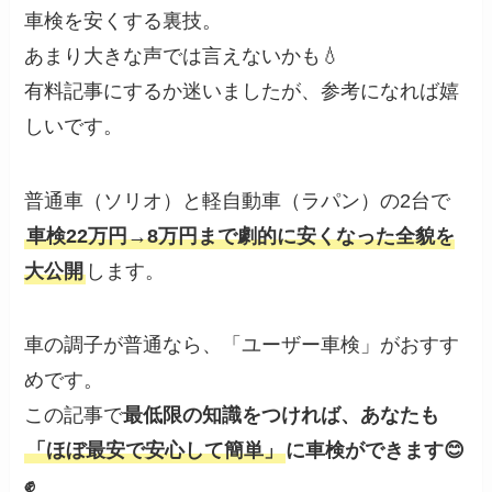
車検を安くする裏技。
あまり大きな声では言えないかも💧
有料記事にするか迷いましたが、参考になれば嬉
しいです。
普通車（ソリオ）と軽自動車（ラパン）の2台で
車検22万円→8万円まで劇的に安くなった全貌を
大公開
します。
車の調子が普通なら、「ユーザー車検」がおすす
めです。
この記事で
最低限の知識をつければ、あなたも
「ほぼ最安で安心して簡単」
に車検ができます😊
✊