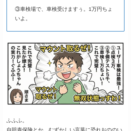
③車検場で、車検受けますぅ。1万円ちょ
いよ。
ふふふ。
自賠責保険とか、むずかしい言葉に恐れおののい