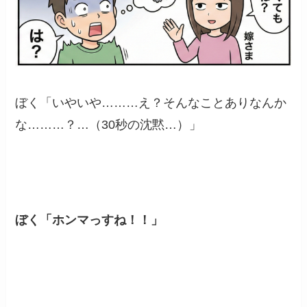
ぼく「いやいや………え？そんなことありなんか
な………？…（30秒の沈黙…）」
ぼく「ホンマっすね！！」