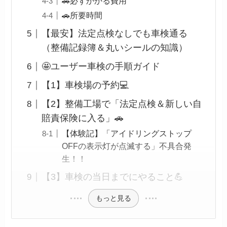
🚗必ずかかる費用
🚗所要時間
【最安】法定点検なしでも車検通る
（整備記録簿＆丸いシールの知識）
🤩ユーザー車検の手順ガイド
【1】車検場の予約💻
【2】整備工場で「法定点検＆新しい自
賠責保険に入る」🚗
【体験記】「アイドリングストップ
OFFの表示灯が点滅する」不具合発
生！！
【3】車検の当日までにやること💪
もっと見る