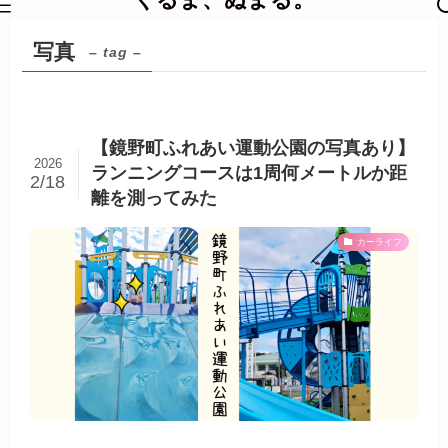
写真
– tag –
【鏡野町ふれあい運動公園の写真あり】
2026
ランニングコースは1周何メートルか距
2/18
離を測ってみた
カーライフ